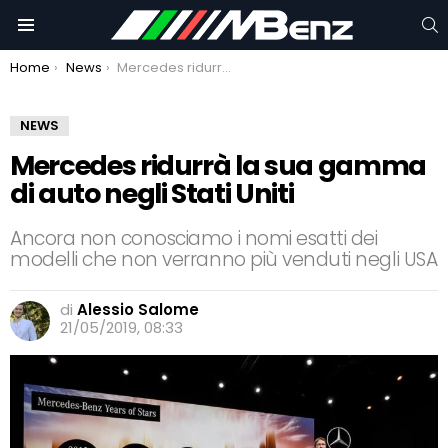
C
Menu
You are here:
Home
News
Mercedes ridurrà la sua gamma di auto negli Stati Uniti
NEWS
Mercedes ridurrà la sua gamma
di auto negli Stati Uniti
Ancora non conosciamo i nomi esatti dei
modelli che non verranno più venduti negli USA
di
Alessio Salome
21/05/2019, 08:33