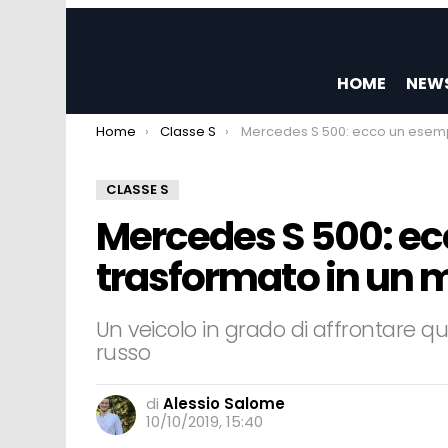
HOME
NEW
You are here:
Home
Classe S
Mercedes S 500: ecco un esemplare trasformato in un monster truck
CLASSE S
Mercedes S 500: e
trasformato in un m
Un veicolo in grado di affrontare 
russo
di
Alessio Salome
10/10/2019, 15:40