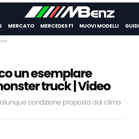
S
MERCATO
MERCEDES F1
NUOVI MODELLI
GUID
 | Video
cco un esemplare
onster truck | Video
qualunque condizione proposta dal clima