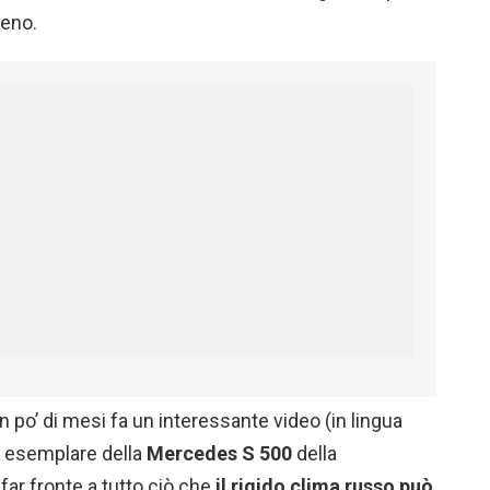
reno.
 po’ di mesi fa un interessante video (in lingua
n esemplare della
Mercedes S 500
della
far fronte a tutto ciò che
il rigido clima russo può