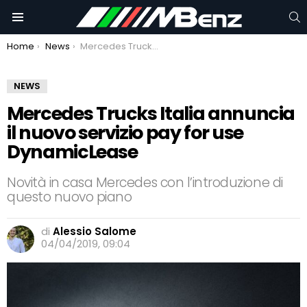
C
Menu
You are here:
Home
News
Mercedes Trucks Italia annuncia il nuovo servizio pay for use DynamicLease
NEWS
Mercedes Trucks Italia annuncia
il nuovo servizio pay for use
DynamicLease
Novità in casa Mercedes con l’introduzione di
questo nuovo piano
di
Alessio Salome
04/04/2019, 09:04