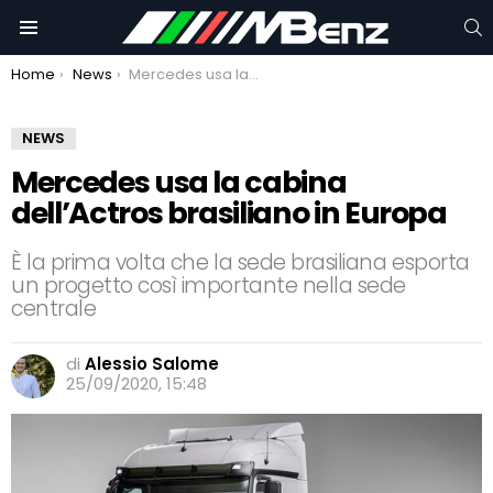
C
Menu
You are here:
Home
News
Mercedes usa la cabina dell’Actros brasiliano in Europa
NEWS
Mercedes usa la cabina
dell’Actros brasiliano in Europa
È la prima volta che la sede brasiliana esporta
un progetto così importante nella sede
centrale
di
Alessio Salome
25/09/2020, 15:48