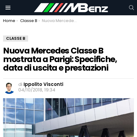
C
Menu
You are here:
Home
Classe B
Nuova Mercedes Classe B mostrata a Parigi: Specifiche, data di uscita e prestazioni
CLASSE B
Nuova Mercedes Classe B
mostrata a Parigi: Specifiche,
data di uscita e prestazioni
di
Ippolito Visconti
04/10/2018, 19:34