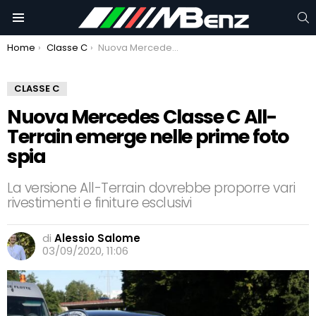
C
Menu
You are here:
Home
Classe C
Nuova Mercedes Classe C All-Terrain emerge nelle prime foto spia
CLASSE C
Nuova Mercedes Classe C All-
Terrain emerge nelle prime foto
spia
La versione All-Terrain dovrebbe proporre vari
rivestimenti e finiture esclusivi
di
Alessio Salome
03/09/2020, 11:06