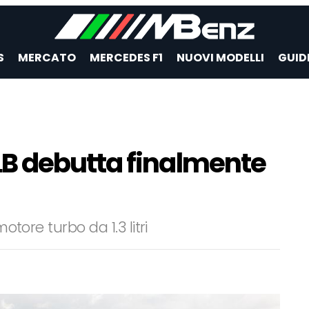
S
MERCATO
MERCEDES F1
NUOVI MODELLI
GUID
B debutta finalmente
otore turbo da 1.3 litri