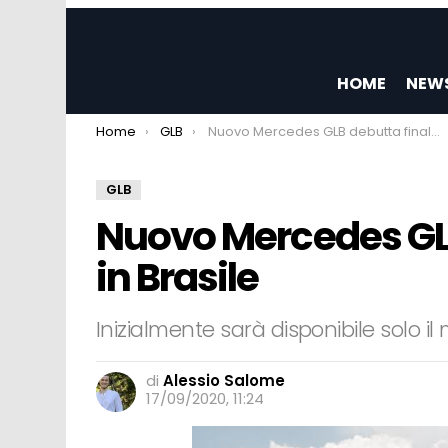
HOME
NEW
You are here:
Home
GLB
Nuovo Mercedes GLB debutta finalmente in Brasile
GLB
Nuovo Mercedes GL
in Brasile
Inizialmente sarà disponibile solo il m
di
Alessio Salome
17/09/2020, 11:24