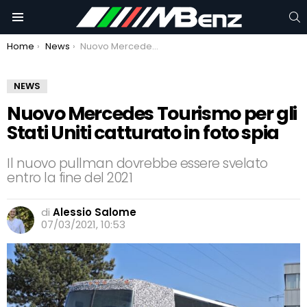
C
Menu
You are here:
Home
News
Nuovo Mercedes Tourismo per gli Stati Uniti catturato in foto spia
NEWS
Nuovo Mercedes Tourismo per gli
Stati Uniti catturato in foto spia
Il nuovo pullman dovrebbe essere svelato
entro la fine del 2021
di
Alessio Salome
07/03/2021, 10:53