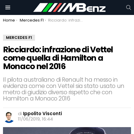
C
Menu
You are here:
Home
Mercedes F1
Ricciardo: infrazione di Vettel come quella di Hamilton a Monaco nel 2016
MERCEDES F1
Ricciardo: infrazione di Vettel
come quella di Hamilton a
Monaco nel 2016
Il pilota australiano di Renault ha messo in
evidenza come con Vettel sia stato usato un
metro di giudizio diverso rispetto che con
Hamilton a Monaco 2016
di
Ippolito Visconti
11/06/2019, 16:44