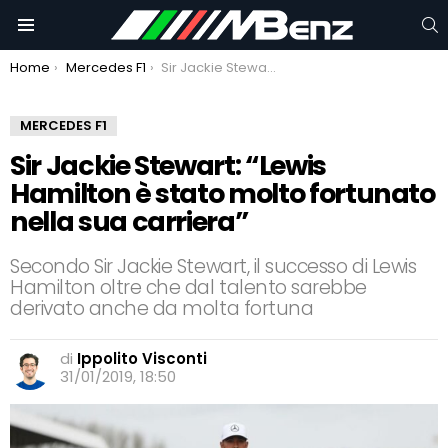
C
Menu
You are here:
Home
Mercedes F1
Sir Jackie Stewart: “Lewis Hamilton è stato molto fortunato nella sua carriera”
MERCEDES F1
Sir Jackie Stewart: “Lewis
Hamilton è stato molto fortunato
nella sua carriera”
Secondo Sir Jackie Stewart, il successo di Lewis
Hamilton oltre che dal talento sarebbe
derivato anche da molta fortuna
di
Ippolito Visconti
31/01/2019, 18:50