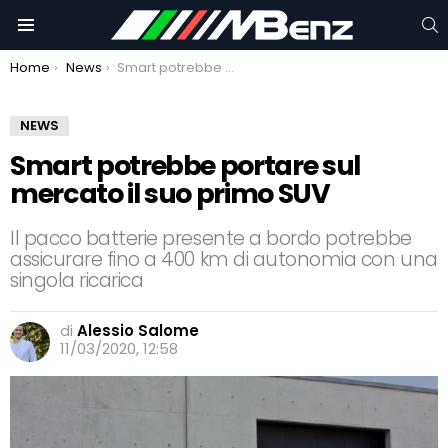
C
Menu
You are here:
Home
News
Smart potrebbe portare sul mercato il suo primo SUV
NEWS
Smart potrebbe portare sul
mercato il suo primo SUV
Il pacco batterie presente a bordo potrebbe
assicurare fino a 400 km di autonomia con una
singola ricarica
di
Alessio Salome
11/03/2020, 12:58