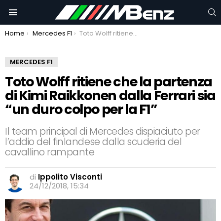
C
Menu
You are here:
Home
Mercedes F1
Toto Wolff ritiene che la partenza di Kimi Raikkonen dalla Ferrari sia “un duro colpo per la F1”
MERCEDES F1
Toto Wolff ritiene che la partenza
di Kimi Raikkonen dalla Ferrari sia
“un duro colpo per la F1”
Il team principal di Mercedes dispiaciuto per
l’addio del finlandese dalla scuderia del
cavallino rampante
di
Ippolito Visconti
24/12/2018, 15:34