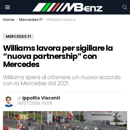
C
Menu
You are here:
Home
Mercedes F1
Williams lavora per sigillare la “nuova partnership” con Mercedes
MERCEDES F1
Williams lavora per sigillare la
“nuova partnership” con
Mercedes
Williams spera di ottenere un nuovo accordo
con la Mercedes dal 2021
di
Ippolito Visconti
19/07/2019, 15:09