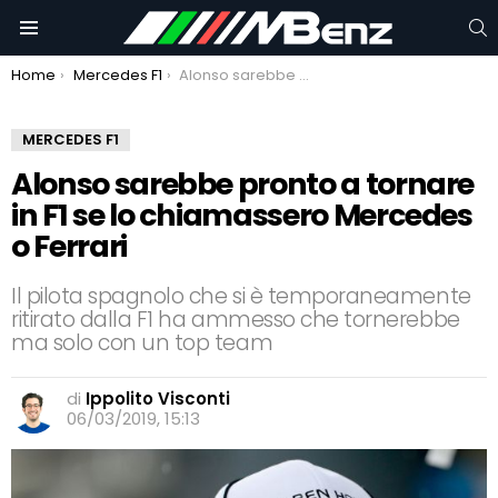
C
Menu
You are here:
Home
Mercedes F1
Alonso sarebbe pronto a tornare in F1 se lo chiamassero Mercedes o Ferrari
MERCEDES F1
Alonso sarebbe pronto a tornare
in F1 se lo chiamassero Mercedes
o Ferrari
Il pilota spagnolo che si è temporaneamente
ritirato dalla F1 ha ammesso che tornerebbe
ma solo con un top team
di
Ippolito Visconti
06/03/2019, 15:13