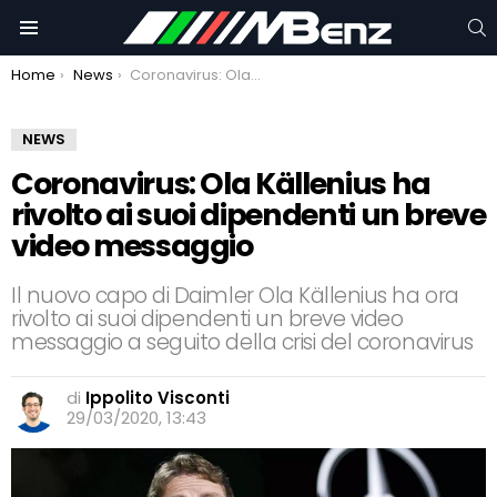
C
Menu
You are here:
Home
News
Coronavirus: Ola Källenius ha rivolto ai suoi dipendenti un breve video messaggio
NEWS
Coronavirus: Ola Källenius ha
rivolto ai suoi dipendenti un breve
video messaggio
Il nuovo capo di Daimler Ola Källenius ha ora
rivolto ai suoi dipendenti un breve video
messaggio a seguito della crisi del coronavirus
di
Ippolito Visconti
29/03/2020, 13:43