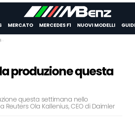
S
MERCATO
MERCEDES F1
NUOVI MODELLI
GUID
a
 la produzione questa
zione questa settimana nello
la Reuters Ola Kallenius, CEO di Daimler