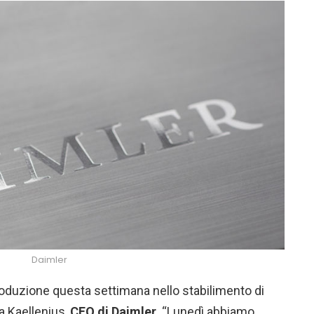
Daimler
roduzione questa settimana nello stabilimento di
a Kaellenius,
CEO di Daimler.
“Lunedì abbiamo