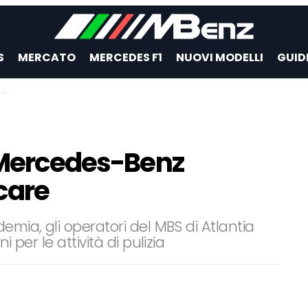
S
MERCATO
MERCEDES F1
NUOVI MODELLI
GUID
e
l Mercedes-Benz
care
emia, gli operatori del MBS di Atlantia
 per le attività di pulizia