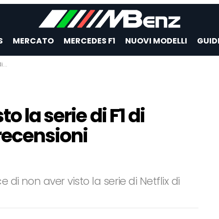
S
MERCATO
MERCEDES F1
NUOVI MODELLI
GUID
ti”
 la serie di F1 di
 recensioni
di non aver visto la serie di Netflix di