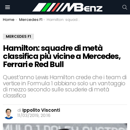
C
Menu
You are here:
Home
Mercedes F1
Hamilton: squadre di metà classifica più vicine a Mercedes, Ferrari e Red Bull
MERCEDES F1
Hamilton: squadre di metà
classifica più vicine a Mercedes,
Ferrari e Red Bull
Quest’anno Lewis Hamilton crede che i team di
vertice in Formula 1 abbiano solo un vantaggio
di mezzo secondo sulle scuderie di metà
classifica
di
Ippolito Visconti
11/03/2019, 20:16