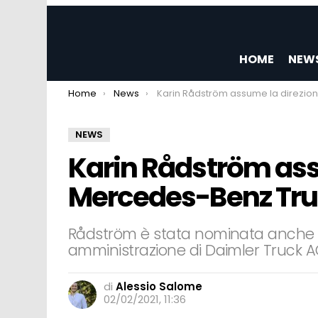
HOME
NEW
You are here:
Home
News
Karin Rådström assume la direzione di Mercedes-Benz Trucks
NEWS
Karin Rådström ass
Mercedes-Benz Tr
Rådström è stata nominata anche 
amministrazione di Daimler Truck 
di
Alessio Salome
02/02/2021, 11:36