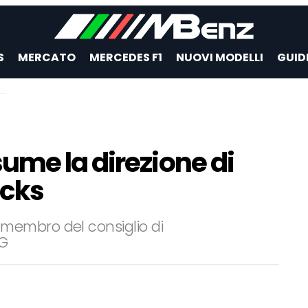
S
MERCATO
MERCEDES F1
NUOVI MODELLI
GUID
ume la direzione di
ucks
membro del consiglio di
AG