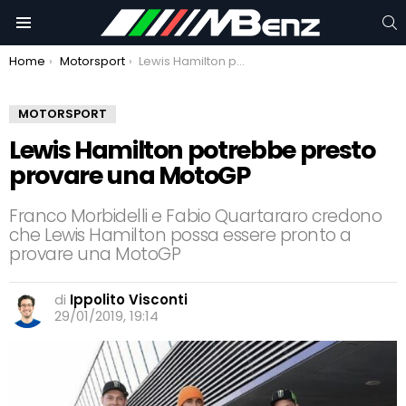
C
Menu
You are here:
Home
Motorsport
Lewis Hamilton potrebbe presto provare una MotoGP
MOTORSPORT
Lewis Hamilton potrebbe presto
provare una MotoGP
Franco Morbidelli e Fabio Quartararo credono
che Lewis Hamilton possa essere pronto a
provare una MotoGP
di
Ippolito Visconti
29/01/2019, 19:14