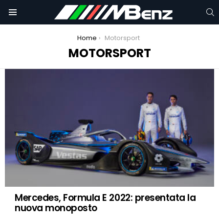
C
Menu
You are here:
Home
Motorsport
MOTORSPORT
Mercedes-AMG: trionfa al Fanatec GT 2021
LATEST
STORIES
Mercedes, Formula E 2022: presentata la
nuova monoposto