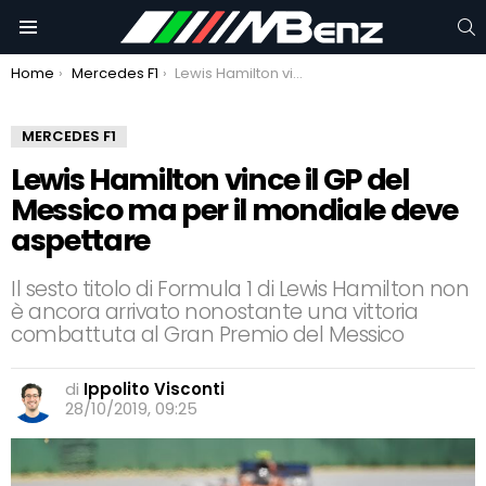
C
Menu
You are here:
Home
Mercedes F1
Lewis Hamilton vince il GP del Messico ma per il mondiale deve aspettare
MERCEDES F1
Lewis Hamilton vince il GP del
Messico ma per il mondiale deve
aspettare
Il sesto titolo di Formula 1 di Lewis Hamilton non
è ancora arrivato nonostante una vittoria
combattuta al Gran Premio del Messico
di
Ippolito Visconti
28/10/2019, 09:25