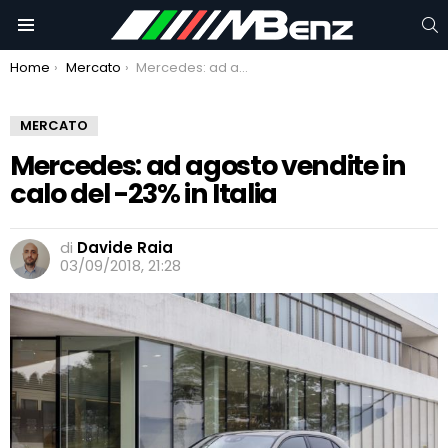
C
Menu
You are here:
Home
Mercato
Mercedes: ad agosto vendite in calo del -23% in Italia
MERCATO
Mercedes: ad agosto vendite in
calo del -23% in Italia
di
Davide Raia
03/09/2018, 21:28