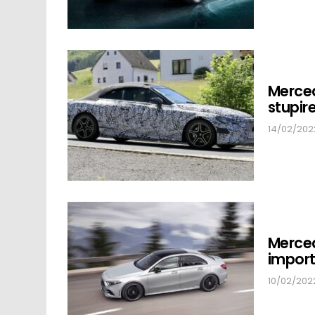
Merced
stupir
14/02/2022
Merced
impor
10/02/2022