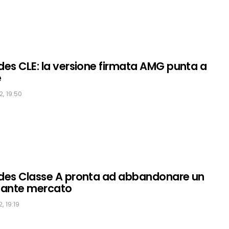
es CLE: la versione firmata AMG punta a
e
, 19:50
es Classe A pronta ad abbandonare un
tante mercato
, 19:19