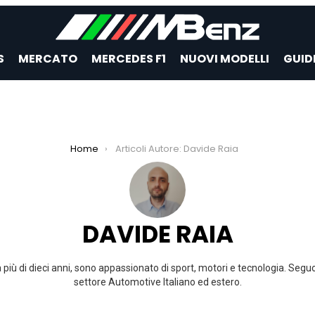
S
MERCATO
MERCEDES F1
NUOVI MODELLI
GUID
Home
Articoli Autore: Davide Raia
DAVIDE RAIA
 più di dieci anni, sono appassionato di sport, motori e tecnologia. Seguo
settore Automotive Italiano ed estero.