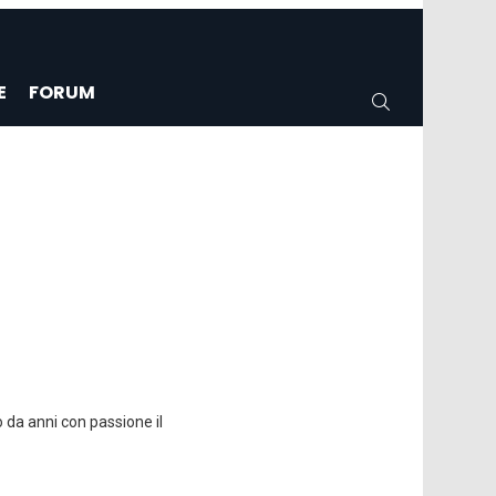
E
FORUM
CERCA
 da anni con passione il