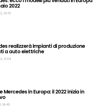
es: ecco i modelli più venduti in Europa
aio 2022
, 20:10
es realizzerà impianti di produzione
ti a auto elettriche
2, 21:04
 Mercedes in Europa: il 2022 inizia in
ivo
, 18:45