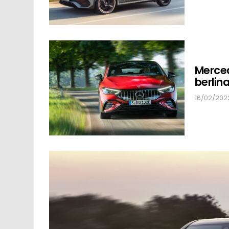
Merced
berlina
16/02/2022