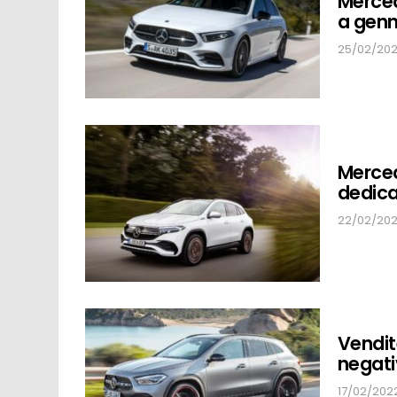
Merced
a genn
25/02/2022
Merced
dedica
22/02/202
Vendite
negat
17/02/2022