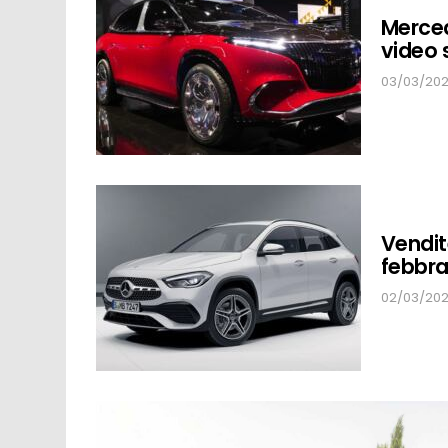
STORIES
Merced
video 
03/03/2022
Vendit
febbrai
02/03/2022