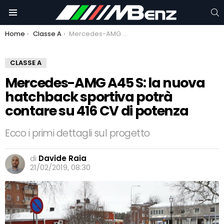
C
Menu
You are here:
Home
Classe A
Mercedes-AMG A45 S: la nuova hatchback sportiva potrà contare su 416 CV di potenza
CLASSE A
Mercedes-AMG A45 S: la nuova
hatchback sportiva potrà
contare su 416 CV di potenza
Ecco i primi dettagli sul progetto
di
Davide Raia
21/02/2019, 08:30