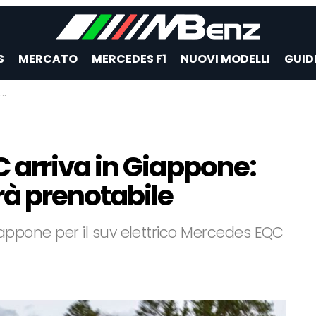
S
MERCATO
MERCEDES F1
NUOVI MODELLI
GUID
arriva in Giappone:
à prenotabile
n Giappone per il suv elettrico Mercedes EQC