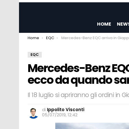
HOME
NEW
You are here:
Home
EQC
Mercedes-Benz EQC arriva in Giappone: ecco da quando sarà prenotabile
EQC
Mercedes-Benz EQC 
ecco da quando sar
Il 18 luglio si apriranno gli ordini i
di
Ippolito Visconti
05/07/2019, 12:42