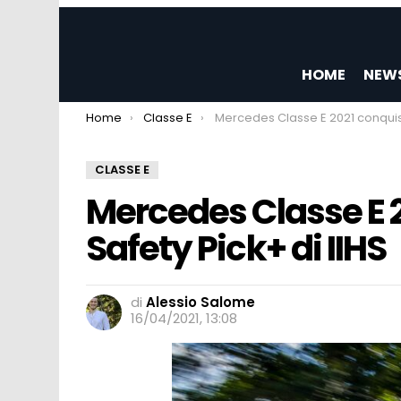
HOME
NEW
You are here:
Home
Classe E
Mercedes Classe E 2021 conquista il Top Safety Pick+ 
CLASSE E
Mercedes Classe E 2
Safety Pick+ di IIHS
di
Alessio Salome
16/04/2021, 13:08