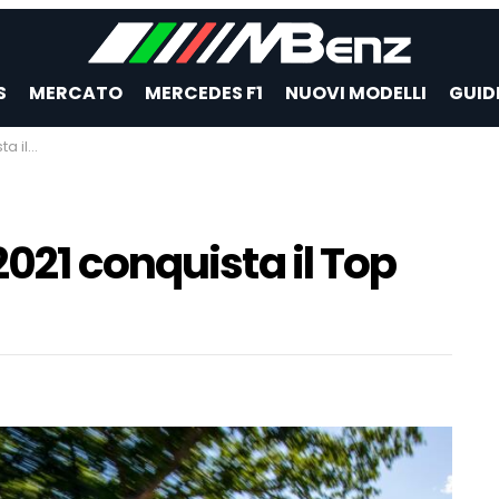
S
MERCATO
MERCEDES F1
NUOVI MODELLI
GUID
di IIHS
021 conquista il Top