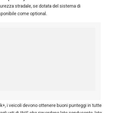
icurezza stradale, se dotata del sistema di
isponibile come optional.
k+, i veicoli devono ottenere buoni punteggi in tutte
 agli urti di IIHS che riguardano lato conducente, lato