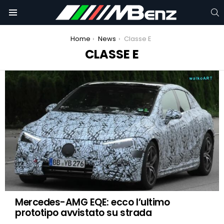
C
Menu
You are here:
Home
News
Classe E
Mercedes-AMG E 63 S Wagon sfida un’Audi
CLASSE E
RS3 in una drag race
LATEST
STORIES
Mercedes-AMG EQE: ecco l’ultimo
prototipo avvistato su strada