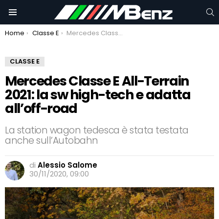
C
Menu
You are here:
Home
Classe E
Mercedes Classe E All-Terrain 2021: la sw high-tech e adatta all’off-road
CLASSE E
Mercedes Classe E All-Terrain
2021: la sw high-tech e adatta
all’off-road
La station wagon tedesca è stata testata
anche sull’Autobahn
di
Alessio Salome
30/11/2020, 09:00