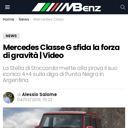
C
Menu
You are here:
Home
News
Mercedes Classe G sfida la forza di gravità | Video
NEWS
Mercedes Classe G sfida la forza
di gravità | Video
La Stella di Stoccarda mette alla prova il suo
iconico 4×4 sulla diga di Punta Negra in
Argentina
di
Alessio Salome
04/03/2019, 15:22