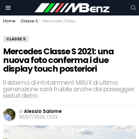
C
Menu
You are here:
Home
Classe S
Mercedes Classe S 2021: una nuova foto conferma i due display touch posteriori
CLASSE S
Mercedes Classe S 2021: una
nuova foto conferma i due
display touch posteriori
Il sistema di infotainment MBUX di ultima
generazione sarà fruibile anche dai passeggeri
seduti dietro
di
Alessio Salome
30/07/2020, 13:23