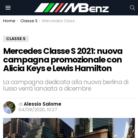
C
Menu
You are here:
Home
Classe S
Mercedes Classe S 2021: nuova campagna promozionale con Alicia Keys e Lewis Hamilton
CLASSE S
Mercedes Classe S 2021: nuova
campagna promozionale con
Alicia Keys e Lewis Hamilton
La campagna dedicata alla nuova berlina di
lusso verrà lanciata a dicembre
di
Alessio Salome
04/09/2020, 10:27