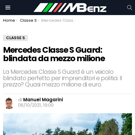
C
Menu
You are here:
Home
Classe S
Mercedes Classe S Guard: blindata da mezzo milione
CLASSE S
Mercedes Classe S Guard:
blindata da mezzo milione
La Mercedes Classe S Guard è un veicolo
blindato perfetto per imprenditori e politici. Il
prezzo? Quasi mezzo milione di euro.
di
Manuel Magarini
06/10/2021, 19:00