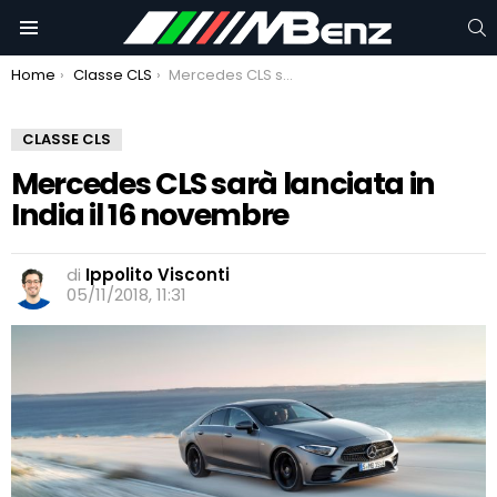
C
Menu
You are here:
Home
Classe CLS
Mercedes CLS sarà lanciata in India il 16 novembre
CLASSE CLS
Mercedes CLS sarà lanciata in
India il 16 novembre
di
Ippolito Visconti
05/11/2018, 11:31