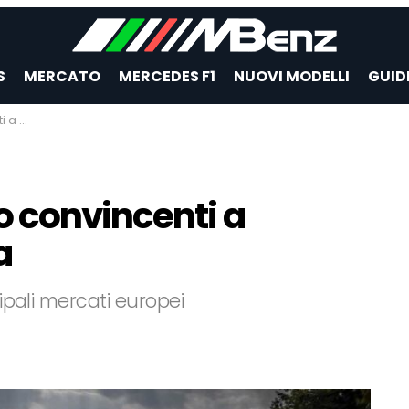
S
MERCATO
MERCEDES F1
NUOVI MODELLI
GUID
uropa
o convincenti a
a
cipali mercati europei