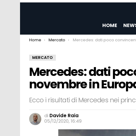
HOME
NEW
You are here:
Home
Mercato
Mercedes: dati poco convincenti a novembre in E
MERCATO
Mercedes: dati poc
novembre in Europ
Ecco i risultati di Mercedes nei prin
di
Davide Raia
05/12/2020, 16:49