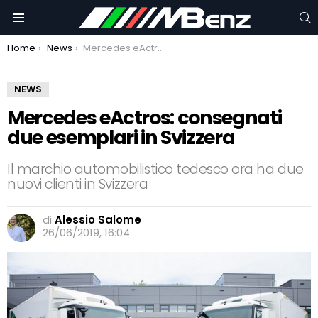
C
Menu
You are here:
Home
News
Mercedes eActros: consegnati due esemplari in Svizzera
NEWS
Mercedes eActros: consegnati
due esemplari in Svizzera
Il marchio automobilistico tedesco ora ha due
nuovi clienti in Svizzera
di
Alessio Salome
26/06/2019, 16:04