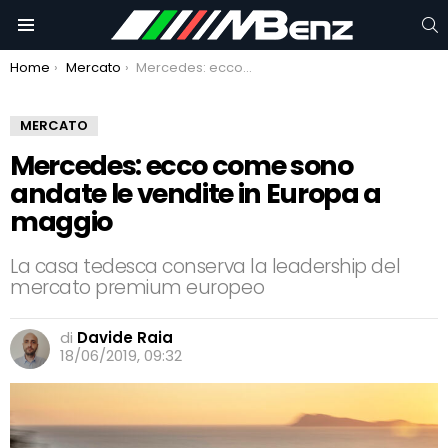
C
Menu
You are here:
Home
Mercato
Mercedes: ecco come sono andate le vendite in Europa a maggio
MERCATO
Mercedes: ecco come sono
andate le vendite in Europa a
maggio
La casa tedesca conserva la leadership del
mercato premium europeo
di
Davide Raia
18/06/2019, 09:32