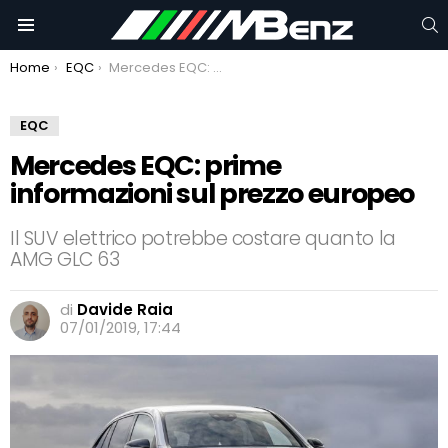
C
Menu
You are here:
Home
EQC
Mercedes EQC: prime informazioni sul prezzo europeo
EQC
Mercedes EQC: prime
informazioni sul prezzo europeo
Il SUV elettrico potrebbe costare quanto la
AMG GLC 63
di
Davide Raia
07/01/2019, 17:44