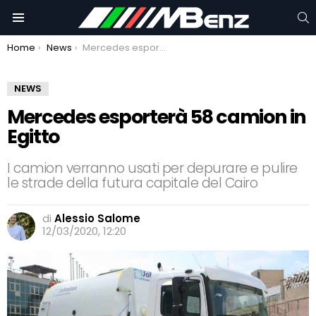
C
Menu
You are here:
Home
News
Mercedes esporterà 58 camion in Egitto
NEWS
Mercedes esporterà 58 camion in
Egitto
I camion verranno usati per depurare e pulire
le strade della futura capitale del Cairo
di
Alessio Salome
12/03/2020, 12:20