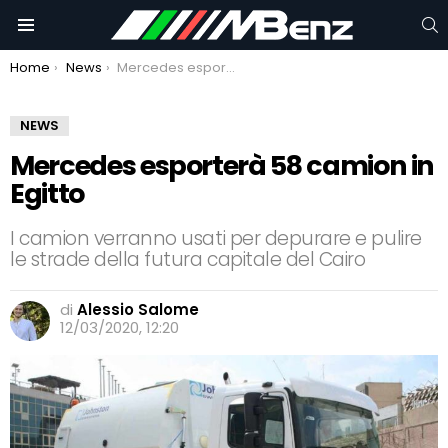
C
Menu
You are here:
Home
News
Mercedes esporterà 58 camion in Egitto
NEWS
Mercedes esporterà 58 camion in
Egitto
I camion verranno usati per depurare e pulire
le strade della futura capitale del Cairo
di
Alessio Salome
12/03/2020, 12:20