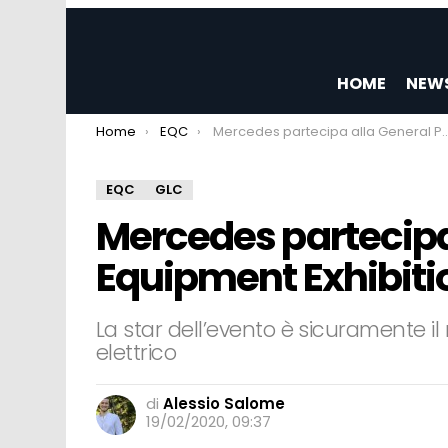
HOME
NEW
You are here:
Home
EQC
Mercedes partecipa alla General Police Equipment Exhibition & Conference 2020
EQC
GLC
Mercedes partecipa 
Equipment Exhibiti
La star dell’evento è sicuramente
elettrico
di
Alessio Salome
19/02/2020, 09:37