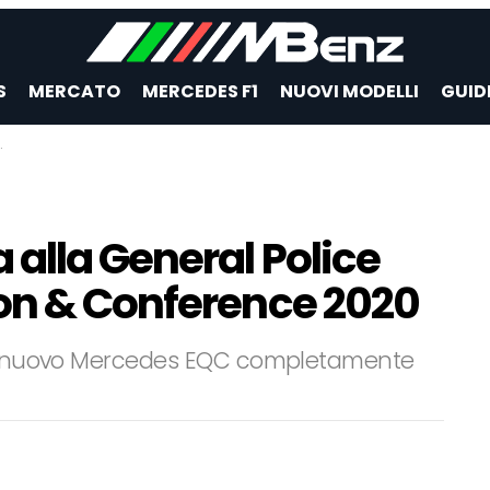
S
MERCATO
MERCEDES F1
NUOVI MODELLI
GUID
alla General Police
on & Conference 2020
 il nuovo Mercedes EQC completamente