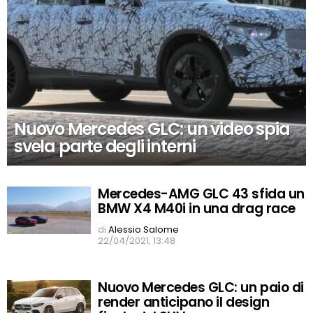
Nuovo Mercedes GLC: un video spia
svela parte degli interni
Mercedes-AMG GLC 43 sfida un
BMW X4 M40i in una drag race
di
Alessio Salome
22/04/2021, 13:48
Nuovo Mercedes GLC: un paio di
render anticipano il design