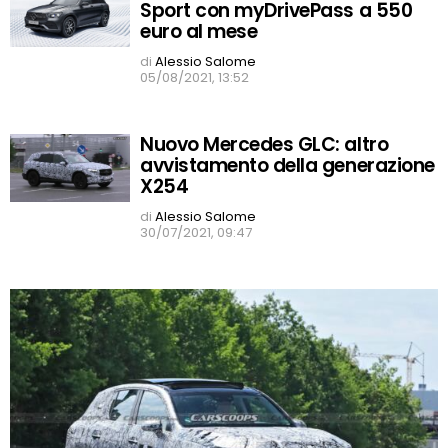
STORIES
Sport con myDrivePass a 550
euro al mese
di
Alessio Salome
05/08/2021, 13:52
Nuovo Mercedes GLC: altro
avvistamento della generazione
X254
di
Alessio Salome
30/07/2021, 09:47