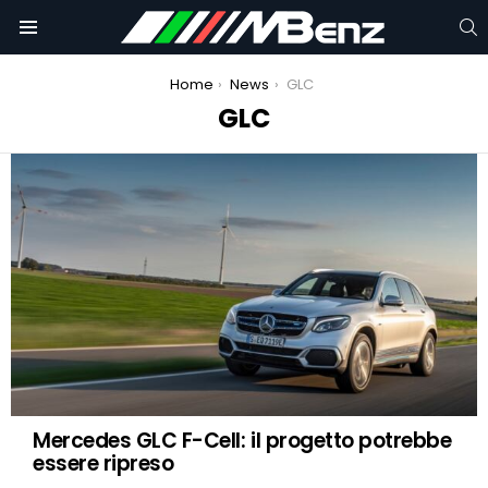
C
Menu
You are here:
Home
News
GLC
GLC
Mercedes Glc: come cambia il suv [FOTO]
LATEST
STORIES
Mercedes GLC F-Cell: il progetto potrebbe
essere ripreso