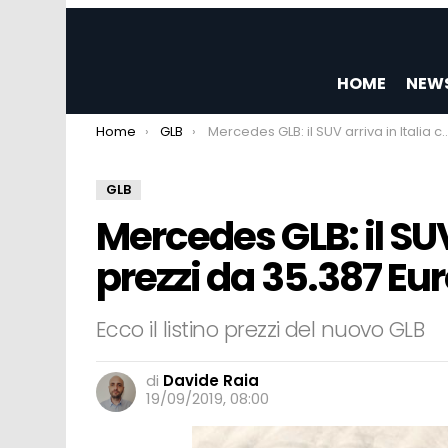
HOME
NEW
You are here:
Home
GLB
Mercedes GLB: il SUV arriva in Italia con prezzi da 35.387 Euro
GLB
Mercedes GLB: il SUV
prezzi da 35.387 Eu
Ecco il listino prezzi del nuovo GLB
di
Davide Raia
19/09/2019, 08:00