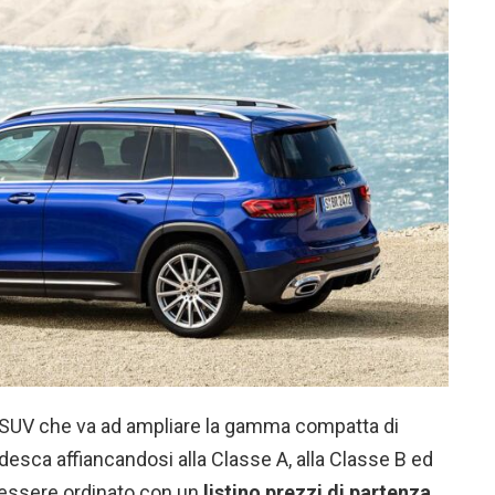
o SUV che va ad ampliare la gamma compatta di
esca affiancandosi alla Classe A, alla Classe B ed
ò essere ordinato con un
listino prezzi di partenza