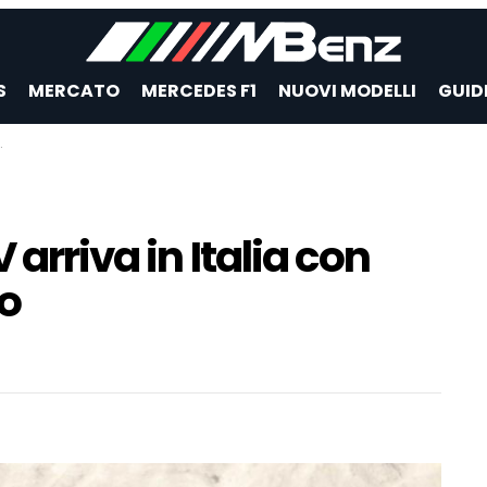
S
MERCATO
MERCEDES F1
NUOVI MODELLI
GUID
 arriva in Italia con
ro