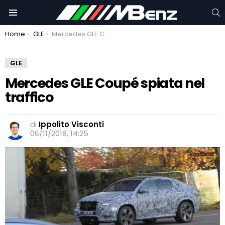
C
Menu
You are here:
Home
GLE
Mercedes GLE Coupé spiata nel traffico
GLE
Mercedes GLE Coupé spiata nel
traffico
di
Ippolito Visconti
06/11/2018, 14:25