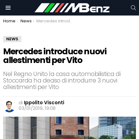
C
Menu
You are here:
Home
News
Mercedes introduce nuovi allestimenti per Vito
NEWS
Mercedes introduce nuovi
allestimenti per Vito
Nel Regno Unito la casa automobilistica di
Stoccarda ha deciso di introdurre 3 nuovi
allestimenti per Vito
di
Ippolito Visconti
03/01/2019, 19:08