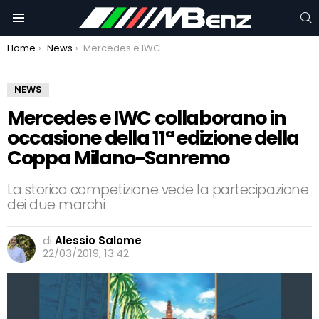
C
Menu
You are here:
Home
News
Mercedes e IWC collaborano in occasione della 11ª edizione della Coppa Milano-Sanremo
NEWS
Mercedes e IWC collaborano in
occasione della 11ª edizione della
Coppa Milano-Sanremo
La storica competizione vede la partecipazione
dei due marchi
di
Alessio Salome
22/03/2019, 13:42