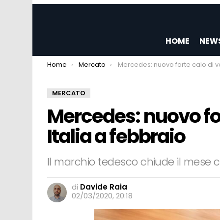
HOME
NEW
You are here:
Home
Mercato
Mercedes: nuovo forte calo di vendite in Italia a f
MERCATO
Mercedes: nuovo for
Italia a febbraio
Il marchio tedesco chiude il mese c
di
Davide Raia
02/03/2020, 20:18