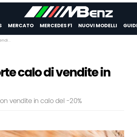
S
MERCATO
MERCEDES F1
NUOVI MODELLI
GUID
ebbraio
te calo di vendite in
on vendite in calo del -20%