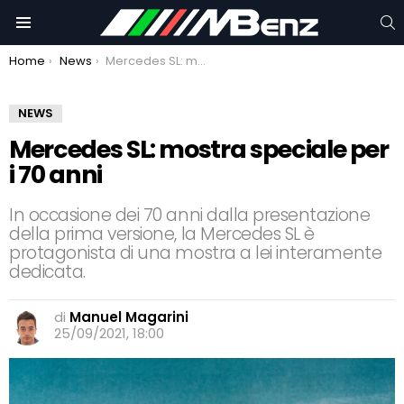
C
Menu
You are here:
Home
News
Mercedes SL: mostra speciale per i 70 anni
NEWS
Mercedes SL: mostra speciale per
i 70 anni
In occasione dei 70 anni dalla presentazione
della prima versione, la Mercedes SL è
protagonista di una mostra a lei interamente
dedicata.
di
Manuel Magarini
25/09/2021, 18:00