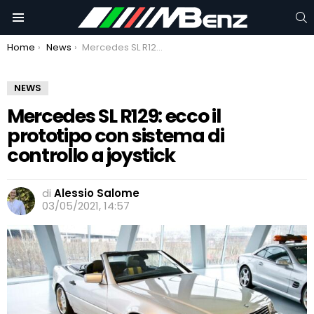
C
Menu
You are here:
Home
News
Mercedes SL R129: ecco il prototipo con sistema di controllo a joystick
NEWS
Mercedes SL R129: ecco il
prototipo con sistema di
controllo a joystick
di
Alessio Salome
03/05/2021, 14:57